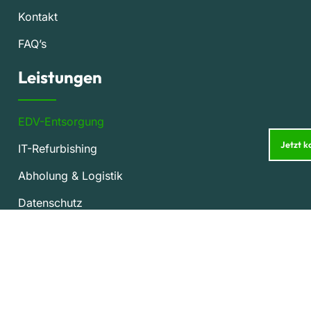
Kontakt
FAQ’s
Leistungen
EDV-Entsorgung
Jetzt k
IT-Refurbishing
Abholung & Logistik
Datenschutz
Kostenlose Entsorgung
Datenshredder
PC Schrott